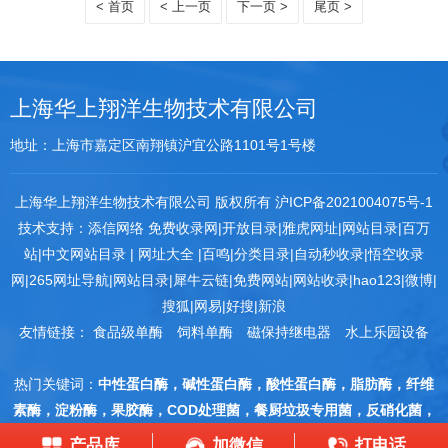
< 首页
< 上一页
下一页 >
尾页 >
上海华上翔洋生物技术有限公司
地址：上海市嘉定区南翔镇沪宜公路1101号1号楼
上海华上翔洋生物技术有限公司 版权所有
沪ICP备2021004075号-1
技术支持：
添信网络
免费收录网
|
开放目录
|
雅虎网址
|
网站目录
|
百万
站
|
中文网站目录
|
网址大全
|
百鸣
|
分类目录
|
自动秒收录
|
悟空收录
网
|
265网址导航
|
网站目录
|
犀牛云链
|
免费网站
|
网站收录
|
hao123
|
微博
|
搜狐
|
网易
|
好搜
|
新浪
友情链接：
食品级单酶
饲料单酶
磁保持继电器
水上乐园设备
热门关键词：
中性蛋白酶，碱性蛋白酶，酸性蛋白酶，脂肪酶，纤维
素酶，淀粉酶，果胶酶，COD处理菌，餐厨垃圾专用菌，反硝化菌，
硝化细菌，氨氮复合菌，污水治理专菌
产品库
加微信
打电话