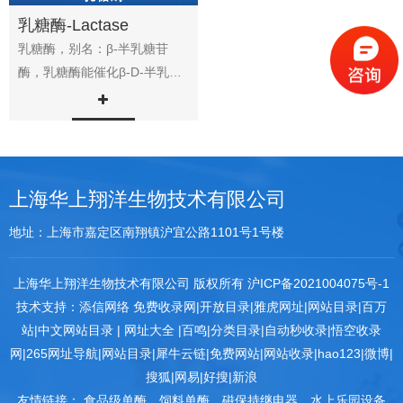
乳糖酶-Lactase
乳糖酶，别名：β-半乳糖苷
酶，乳糖酶能催化β-D-半乳糖
苷和α-L-阿拉伯糖苷水解。其
中是催化...
上海华上翔洋生物技术有限公司
地址：上海市嘉定区南翔镇沪宜公路1101号1号楼
上海华上翔洋生物技术有限公司 版权所有
沪ICP备2021004075号-1
技术支持：
添信网络
免费收录网
|
开放目录
|
雅虎网址
|
网站目录
|
百万
站
|
中文网站目录
|
网址大全
|
百鸣
|
分类目录
|
自动秒收录
|
悟空收录
网
|
265网址导航
|
网站目录
|
犀牛云链
|
免费网站
|
网站收录
|
hao123
|
微博
|
搜狐
|
网易
|
好搜
|
新浪
友情链接：
食品级单酶
饲料单酶
磁保持继电器
水上乐园设备