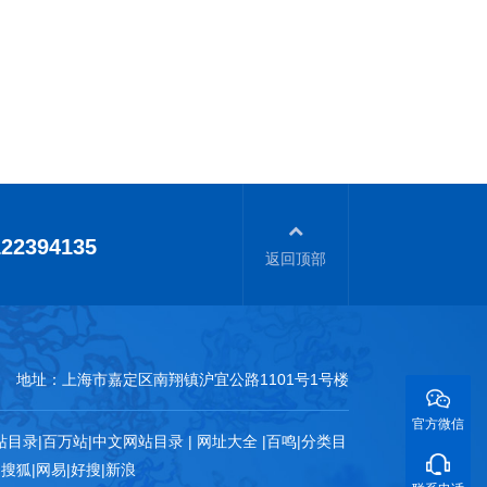
122394135
返回顶部
地址：上海市嘉定区南翔镇沪宜公路1101号1号楼
官方微信
站目录
|
百万站
|
中文网站目录
|
网址大全
|
百鸣
|
分类目
|
搜狐
|
网易
|
好搜
|
新浪